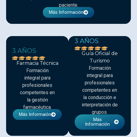
paciente.
Más Información
3 AÑOS
3 AÑOS
Guía Oficial de
Turismo
Farmacia Técnica
Formación
Formación
integral para
integral para
profesionales
profesionales
competentes en
competentes en
la conducción e
la gestión
interpretación de
farmacéutica.
grupos.
Más Informaión
Más
Información