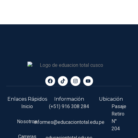
Enlaces Rápidos
Información
Ubicación
Inicio
(+51) 916 308 284
Pasaje
Retiro
N°
Nosotros
informes@educaciontotal.edu.pe
204
Carreras
educaciontotal.edu.pe