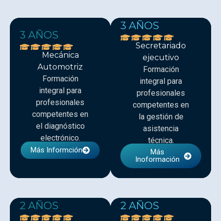
3 AÑOS
3 AÑOS
Secretariado
Mecánica
ejecutivo
Automotriz
Formación
Formación
integral para
integral para
profesionales
profesionales
competentes en
competentes en
la gestión de
el diagnóstico
asistencia
electrónico.
técnica.
Más Informción
Más
Inoformación
2 AÑOS
2 AÑOS