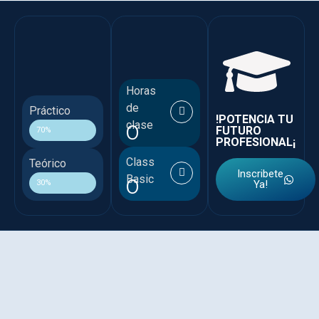
Horas
de
Práctico
!POTENCIA TU
clase
0
FUTURO
70%
PROFESIONAL¡
Class
Teórico
Inscribete
Basic
0
30%
Ya!