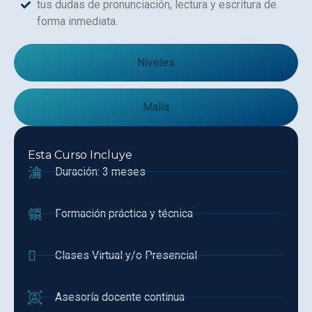
tus dudas de pronunciación, lectura y escritura de
forma inmediata.
Niveles
Malla
Esta Curso Incluye
Duración: 3 meses
Formación práctica y técnica
Clases Virtual y/o Presencial
Asesoría docente continua