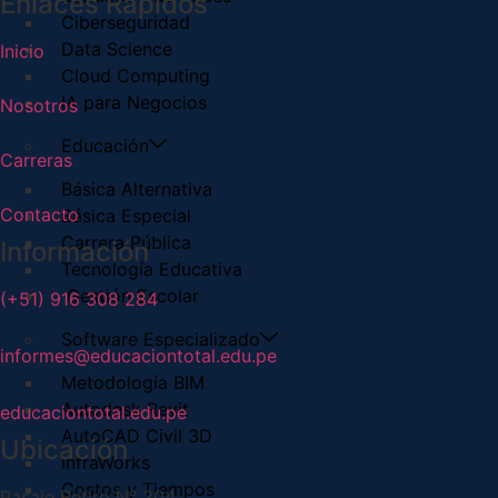
Enlaces Rápidos
Ciberseguridad
Data Science
Inicio
Cloud Computing
IA para Negocios
Nosotros
Educación
Carreras
Básica Alternativa
Contacto
Básica Especial
Carrera Pública
Información
Tecnología Educativa
Gestión Escolar
(+51) 916 308 284
Software Especializado
informes@educaciontotal.edu.pe
Metodología BIM
Autodesk Revit
educaciontotal.edu.pe
AutoCAD Civil 3D
Ubicación
InfraWorks
Costos y Tiempos
Pasaje Retiro N° 204