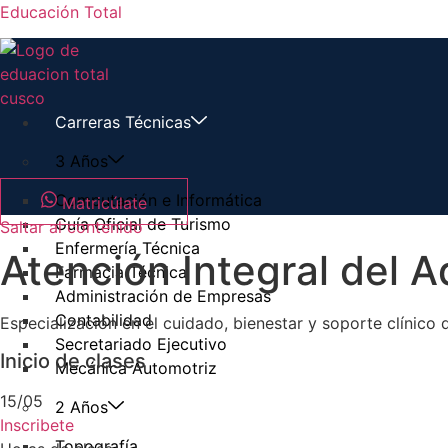
Educación Total
Carreras Técnicas
3 Años
Computación e Informática
Matricúlate
Guía Oficial de Turismo
Saltar al contenido
Enfermería Técnica
Atención Integral
del A
Farmacia Técnica
Administración de Empresas
Contabilidad
Especialización en el cuidado, bienestar y soporte clínico d
Secretariado Ejecutivo
Inicio de clases
Mecánica Automotriz
15/05
2 Años
Inscribete
Topografía