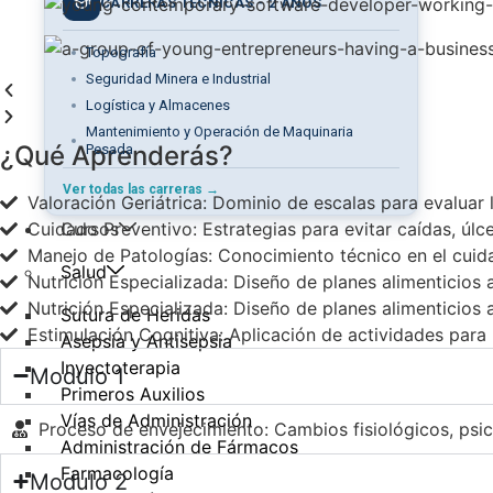
CARRERAS TÉCNICAS - 2 AÑOS
Topografía
Seguridad Minera e Industrial
Logística y Almacenes
Mantenimiento y Operación de Maquinaria
¿Qué Aprenderás?
Pesada
Ver todas las carreras →
Valoración Geriátrica: Dominio de escalas para evaluar l
Cuidado Preventivo: Estrategias para evitar caídas, úlc
Cursos
Manejo de Patologías: Conocimiento técnico en el cuid
Salud
Nutrición Especializada: Diseño de planes alimenticios 
Nutrición Especializada: Diseño de planes alimenticios 
Sutura de Heridas
Estimulación Cognitiva: Aplicación de actividades para
Asepsia y Antisepsia
Inyectoterapia
Modulo 1
Primeros Auxilios
Vías de Administración
Proceso de envejecimiento: Cambios fisiológicos, psic
Administración de Fármacos
Farmacología
Modulo 2