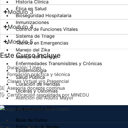
Historia Clínica
Ética en Salud
Modulo 3
Bioseguridad Hospitalaria
Inmunizaciones
Modulo 4
Control de Funciones Vitales
Sistema de Triage
Modulo 5
Técnico en Emergencias
Manejo del Zika
Este Curso Incluye
Manejo del Dengue
Enfermedades Transmisibles y Crónicas
Duración: 1 mes
Epidemiología
Formación práctica y técnica
Salud Pública
Clases Virtual y/o Presencial
Curación de Heridas
Asesoría docente continua
Úlceras y Ostomías
Certificación respaldada por MINEDU
Atención del Adulto Mayor
Computación TI
Base de Datos
Estructura de Redes