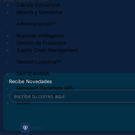
Cálculo Estructural
Minería y Geotecnia
Administración
Business Intelligence
Gestión de Proyectos
Supply Chain Management
Gestión Logística
SAP S/4HANA
Infor WMS
Recibe Novedades
Microsoft Dynamics 365
Excel para Logística
Drivin
SALUD