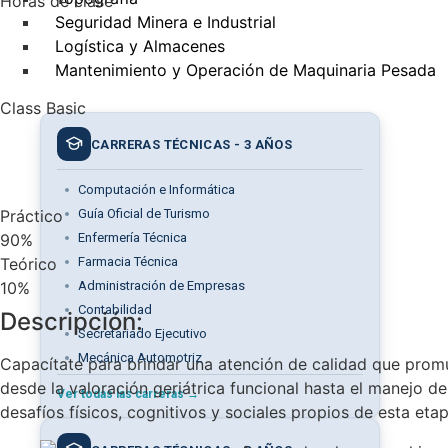
Horas de clase
Seguridad Minera e Industrial
Logística y Almacenes
Mantenimiento y Operación de Maquinaria Pesada
Class Basic
CARRERAS TÉCNICAS - 3 AÑOS
Computación e Informática
Práctico
Guía Oficial de Turismo
90%
Enfermería Técnica
Teórico
Farmacia Técnica
10%
Administración de Empresas
Contabilidad
Descripción:
Secretariado Ejecutivo
Mecánica Automotriz
Capacítate para brindar una atención de calidad que promu
desde la valoración geriátrica funcional hasta el manejo d
Ver todas las carreras →
desafíos físicos, cognitivos y sociales propios de esta eta