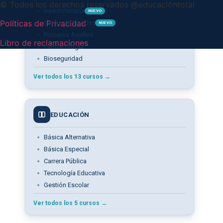
© Todos los derechos reservados @educacióntotal
Inyectoterapia
NUEVO
Políticas de Privacidad
Sutura de Heridas
NUEVO
Primeros Auxilios
Libro de reclamaciones
Farmacología
Bioseguridad
Ver todos los 13 cursos →
EDUCACIÓN
Básica Alternativa
Básica Especial
Carrera Pública
Tecnología Educativa
Gestión Escolar
Ver todos los 5 cursos →