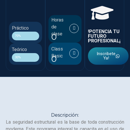
Horas
de
Práctico
!POTENCIA TU
clase
0
FUTURO
70%
PROFESIONAL¡
Class
Teórico
Inscribete
Basic
0
30%
Ya!
Descripción:
La seguridad estructural es la base de toda construcción
moderna. Este programa integral te capacita en el uso de