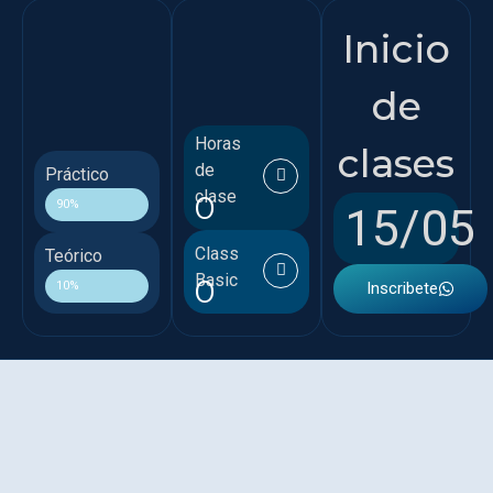
Inicio
de
Horas
clases
de
Práctico
clase
0
90%
15/05
Class
Teórico
Basic
0
10%
Inscribete