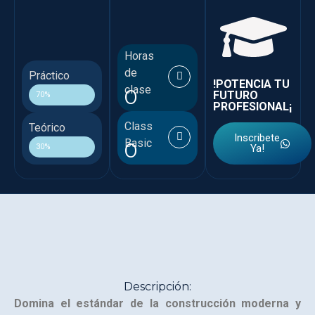
Horas
de
Práctico
!POTENCIA TU
clase
0
FUTURO
70%
PROFESIONAL¡
Class
Teórico
Inscribete
Basic
0
30%
Ya!
Descripción:
Domina el estándar de la construcción moderna y