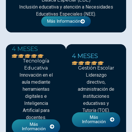
Inclusión educativa y atención a Necesidades
Educativas Especiales (NEE).
Más Información
4 MESES
4 MESES
Tecnología
Educativa
Gestión Escolar
Innovación en el
Liderazgo
aula mediante
directivo,
herramientas
administración de
digitales e
instituciones
Inteligencia
educativas y
Artificial para
Tutoría (TOE).
docentes.
Más
Información
Más
Información