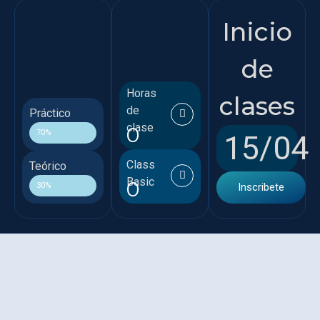
Inicio
de
Horas
clases
de
Práctico
clase
0
70%
15/04
Class
Teórico
Basic
0
30%
Inscribete