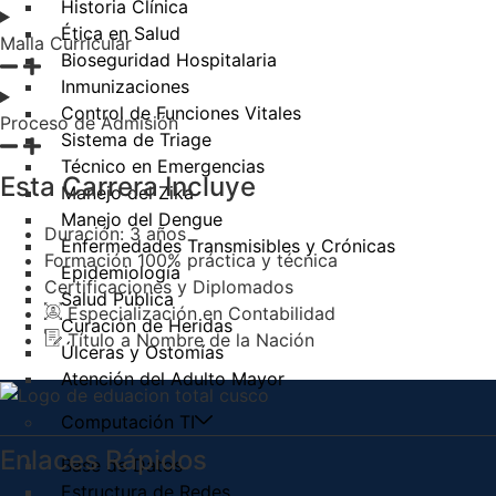
Historia Clínica
Ética en Salud
Malla Curricular
Bioseguridad Hospitalaria
Inmunizaciones
Control de Funciones Vitales
Proceso de Admisión
Sistema de Triage
Técnico en Emergencias
Esta Carrera Incluye
Manejo del Zika
Manejo del Dengue
Duración: 3 años
Enfermedades Transmisibles y Crónicas
Formación 100% práctica y técnica
Epidemiología
Certificaciones y Diplomados
Salud Pública
Especialización en Contabilidad
Curación de Heridas
Título a Nombre de la Nación
Úlceras y Ostomías
Atención del Adulto Mayor
Computación TI
Enlaces Rápidos
Base de Datos
Estructura de Redes