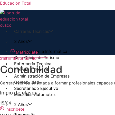
Educación Total
Carreras Técnicas
3 Años
Computación e Informática
Matricúlate
Guía Oficial de Turismo
Saltar al contenido
Enfermería Técnica
Contabilidad
Farmacia Técnica
Administración de Empresas
Contabilidad
Carrera técnica orientada a formar profesionales capaces d
Secretariado Ejecutivo
Inicio de clases
Mecánica Automotriz
15/04
2 Años
Inscribete
Topografía