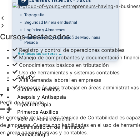
CARRERAS TÉCNICAS - 2 AÑOS
Topografía
Seguridad Minera e Industrial
Logística y Almacenes
Cursos Destacados :
Mantenimiento y Operación de Maquinaria
Pesada
Registro y control de operaciones contables
Ver todas las carreras →
Manejo de comprobantes y documentación financi
Conocimientos básicos en tributación
Cursos
Uso de herramientas y sistemas contables
Salud
Alta demanda laboral en empresas
Preparación para trabajar en áreas administrativas
Sutura de Heridas
Asepsia y Antisepsia
Perfil de Egresado
Inyectoterapia
Primeros Auxilios
El egresado de la carrera técnica de Contabilidad es capa
Vías de Administración
de empresas. Cuenta con habilidades en el uso de herramie
Administración de Fármacos
en áreas administrativas y contables.
Farmacología