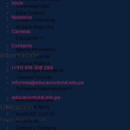
Inicio
Ciberseguridad
Data Science
Nosotros
Cloud Computing
IA para Negocios
Carreras
Educación
Contacto
Básica Alternativa
Información
Básica Especial
Carrera Pública
(+51) 916 308 284
Tecnología Educativa
Gestión Escolar
informes@educaciontotal.edu.pe
Software Especializado
educaciontotal.edu.pe
Metodología BIM
Ubicación
Autodesk Revit
AutoCAD Civil 3D
Pasaje Retiro N° 204
InfraWorks
Costos y Tiempos