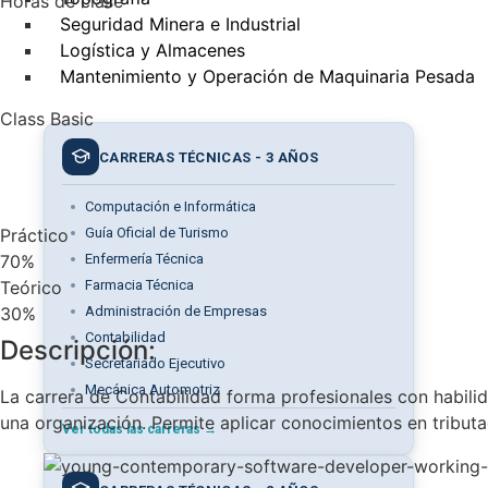
Horas de clase
Seguridad Minera e Industrial
Logística y Almacenes
Mantenimiento y Operación de Maquinaria Pesada
Class Basic
CARRERAS TÉCNICAS - 3 AÑOS
Computación e Informática
Práctico
Guía Oficial de Turismo
70%
Enfermería Técnica
Teórico
Farmacia Técnica
30%
Administración de Empresas
Contabilidad
Descripción:
Secretariado Ejecutivo
Mecánica Automotriz
La carrera de Contabilidad forma profesionales con habili
una organización. Permite aplicar conocimientos en tributa
Ver todas las carreras →