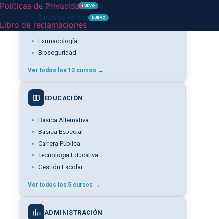
Políticas de Privacidad
Inyectoterapia
NUEVO
Sutura de Heridas
NUEVO
Libro de reclamaciones
Primeros Auxilios
Farmacología
Bioseguridad
Ver todos los 13 cursos →
EDUCACIÓN
Básica Alternativa
Básica Especial
Carrera Pública
Tecnología Educativa
Gestión Escolar
Ver todos los 5 cursos →
ADMINISTRACIÓN