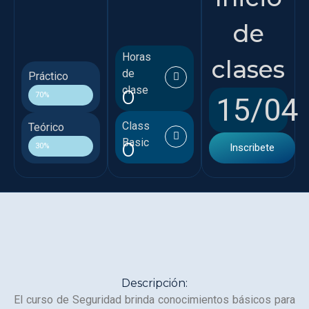
de
Horas
clases
de
Práctico
clase
0
70%
15/04
Class
Teórico
Basic
0
30%
Inscribete
Descripción:
El curso de Seguridad brinda conocimientos básicos para