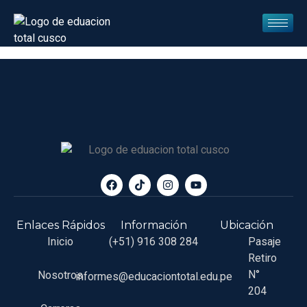
My account
[woocommerce_my_account]
Enlaces Rápidos
Información
Ubicación
Inicio
(+51) 916 308 284
Pasaje
Retiro
N°
Nosotros
informes@educaciontotal.edu.pe
204